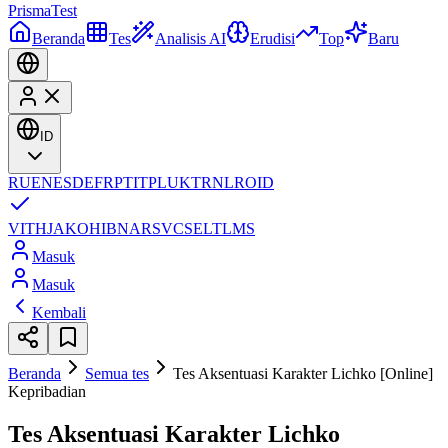
Prisma
Test
Beranda
Tes
Analisis AI
Erudisi
Top
Baru
ID
RU
EN
ES
DE
FR
PT
IT
PL
UK
TR
NL
RO
ID
VI
TH
JA
KO
HI
BN
AR
SV
CS
EL
TL
MS
Masuk
Masuk
Kembali
Beranda
Semua tes
Tes Aksentuasi Karakter Lichko [Online]
Kepribadian
Tes Aksentuasi Karakter Lichko