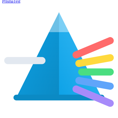
Prisma
Test