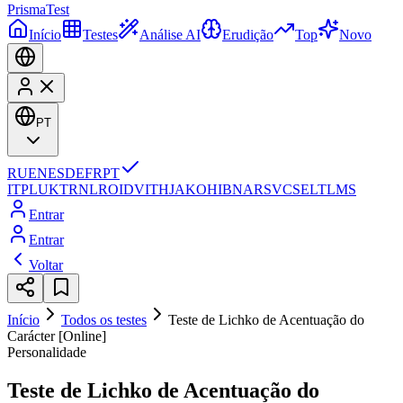
Prisma
Test
Início
Testes
Análise AI
Erudição
Top
Novo
PT
RU
EN
ES
DE
FR
PT
IT
PL
UK
TR
NL
RO
ID
VI
TH
JA
KO
HI
BN
AR
SV
CS
EL
TL
MS
Entrar
Entrar
Voltar
Início
Todos os testes
Teste de Lichko de Acentuação do
Carácter [Online]
Personalidade
Teste de Lichko de Acentuação do