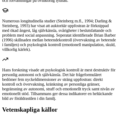
och förväntningar på ovillkorlig lydnad.
Numerous longitudinella studier (Steinberg m.fl., 1994; Darling &
Steinberg, 1993) har visat att auktoritär uppfostran är förknippad
med ökad ångest, låg självkänsla, svårigheter i beslutsfattande och
problem med social anpassning. Seperatat identifierade Brian Barber
(1996) skillnaden mellan beteendekontroll (övervakning av beteende
i familjen) och psykologisk kontroll (emotionell manipulation, skuld,
villkorlig kärlek).
Hans forskning visade att psykologisk kontroll är mest destruktiv för
personlig autonomi och självkänsla. Det här frågeformuläret
bedömer fem nyckeldimensioner av sträng uppfostran: direkt
kontroll och övervakning, kränkning av personliga gränser,
begränsning av autonomi, straff och emotionellt tryck samt nivån av
emotionellt stöd. Tillsammans ger dessa indikatorer en heltäckande
bild av föräldrastilen i din familj.
Vetenskapliga källor