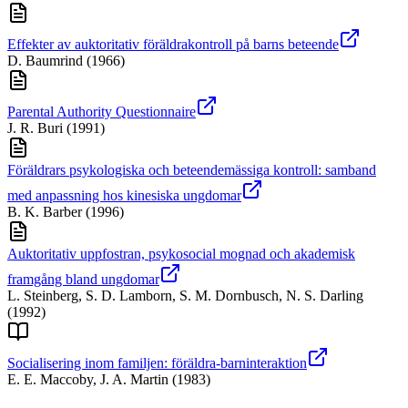
Effekter av auktoritativ föräldrakontroll på barns beteende
D. Baumrind
(
1966
)
Parental Authority Questionnaire
J. R. Buri
(
1991
)
Föräldrars psykologiska och beteendemässiga kontroll: samband
med anpassning hos kinesiska ungdomar
B. K. Barber
(
1996
)
Auktoritativ uppfostran, psykosocial mognad och akademisk
framgång bland ungdomar
L. Steinberg, S. D. Lamborn, S. M. Dornbusch, N. S. Darling
(
1992
)
Socialisering inom familjen: föräldra-barninteraktion
E. E. Maccoby, J. A. Martin
(
1983
)