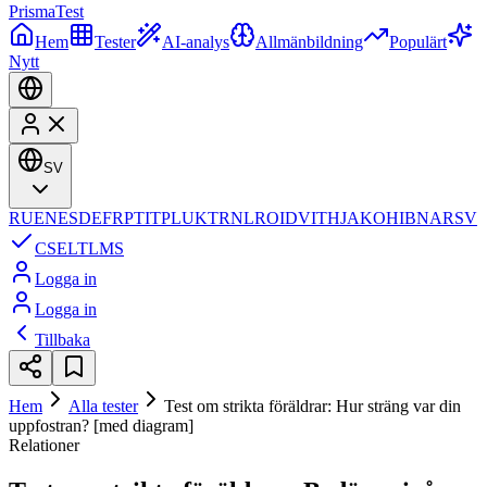
Prisma
Test
Hem
Tester
AI-analys
Allmänbildning
Populärt
Nytt
SV
RU
EN
ES
DE
FR
PT
IT
PL
UK
TR
NL
RO
ID
VI
TH
JA
KO
HI
BN
AR
SV
CS
EL
TL
MS
Logga in
Logga in
Tillbaka
Hem
Alla tester
Test om strikta föräldrar: Hur sträng var din
uppfostran? [med diagram]
Relationer