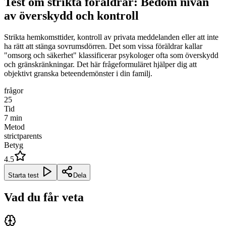
Test om strikta föräldrar: Bedöm nivån
av överskydd och kontroll
Strikta hemkomsttider, kontroll av privata meddelanden eller att inte
ha rätt att stänga sovrumsdörren. Det som vissa föräldrar kallar
"omsorg och säkerhet" klassificerar psykologer ofta som överskydd
och gränskränkningar. Det här frågeformuläret hjälper dig att
objektivt granska beteendemönster i din familj.
frågor
25
Tid
7
min
Metod
strictparents
Betyg
4.5
Starta test
Dela
Vad du får veta