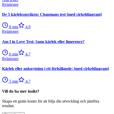
Relationer
De 5 kärleksspråken: Chapmans test [med cirkeldiagram]
8
min
4.9
Relationer
Am I in Love Test: Sann kärlek eller limerence?
6
min
4.7
Relationer
Kärlek eller anknytning i ett förhållande: [med cirkeldiagram]
5
min
4.7
Vill du ha mer insikt?
Skapa ett gratis konto för att följa din utveckling och jämföra
resultat.