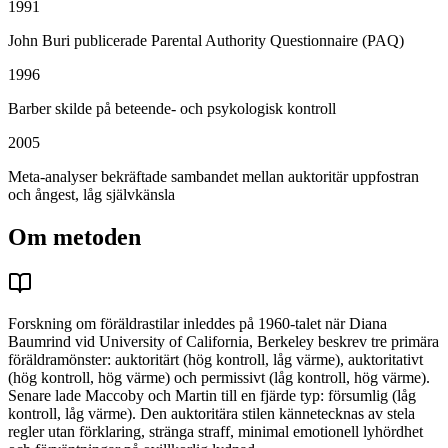
1991
John Buri publicerade Parental Authority Questionnaire (PAQ)
1996
Barber skilde på beteende- och psykologisk kontroll
2005
Meta-analyser bekräftade sambandet mellan auktoritär uppfostran
och ångest, låg självkänsla
Om metoden
Forskning om föräldrastilar inleddes på 1960-talet när Diana
Baumrind vid University of California, Berkeley beskrev tre primära
föräldramönster: auktoritärt (hög kontroll, låg värme), auktoritativt
(hög kontroll, hög värme) och permissivt (låg kontroll, hög värme).
Senare lade Maccoby och Martin till en fjärde typ: försumlig (låg
kontroll, låg värme). Den auktoritära stilen kännetecknas av stela
regler utan förklaring, stränga straff, minimal emotionell lyhördhet