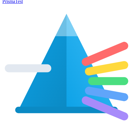
Prisma
Test