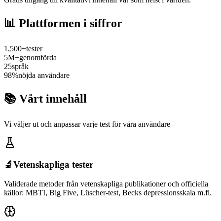
📊
Plattformen i siffror
1,500+
tester
5M+
genomförda
25
språk
98%
nöjda användare
📚
Vårt innehåll
Vi väljer ut och anpassar varje test för våra användare
🔬
Vetenskapliga tester
Validerade metoder från vetenskapliga publikationer och officiella
källor: MBTI, Big Five, Lüscher-test, Becks depressionsskala m.fl.