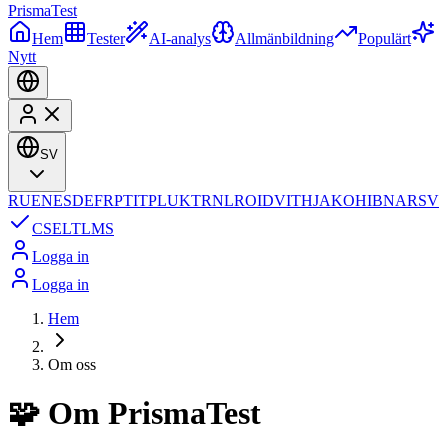
Prisma
Test
Hem
Tester
AI-analys
Allmänbildning
Populärt
Nytt
SV
RU
EN
ES
DE
FR
PT
IT
PL
UK
TR
NL
RO
ID
VI
TH
JA
KO
HI
BN
AR
SV
CS
EL
TL
MS
Logga in
Logga in
Hem
Om oss
🧩
Om PrismaTest