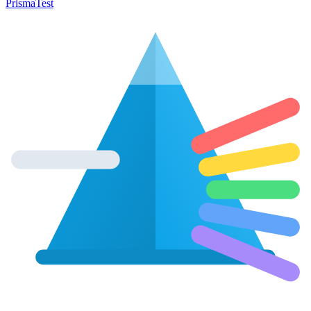
Prisma
Test