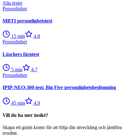
Alla tester
Personlighet
MBTI personlighetstest
15
min
4.8
Personlighet
Lüschers färgtest
5
min
4.7
Personlighet
IPIP-NEO-300-test: Big Five personlighetsbedömning
45
min
4.9
Vill du ha mer insikt?
Skapa ett gratis konto för att följa din utveckling och jämföra
resultat.