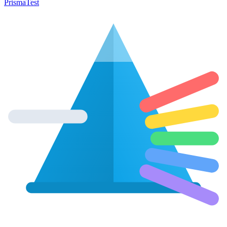
Prisma
Test