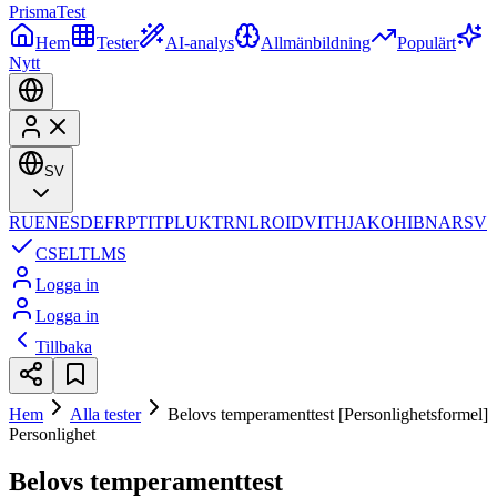
Prisma
Test
Hem
Tester
AI-analys
Allmänbildning
Populärt
Nytt
SV
RU
EN
ES
DE
FR
PT
IT
PL
UK
TR
NL
RO
ID
VI
TH
JA
KO
HI
BN
AR
SV
CS
EL
TL
MS
Logga in
Logga in
Tillbaka
Hem
Alla tester
Belovs temperamenttest [Personlighetsformel]
Personlighet
Belovs temperamenttest