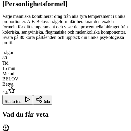
[Personlighetsformel]
Varje människa kombinerar drag från alla fyra temperament i unika
proportioner. A.F. Belovs frågeformulär beräknar den exakta
formeln för ditt temperament och visar det procentuella bidraget från
koleriska, sangviniska, flegmatiska och melankoliska komponenter.
Svara på 80 korta påståenden och upptäck din unika psykologiska
profil.
frågor
80
Tid
15
min
Metod
BELOV
Betyg
4.6
Starta test
Dela
Vad du får veta