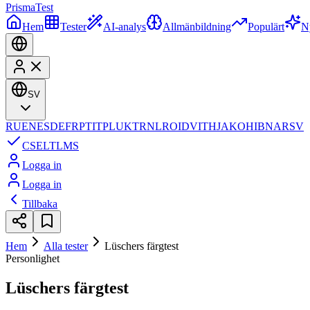
Prisma
Test
Hem
Tester
AI-analys
Allmänbildning
Populärt
N
SV
RU
EN
ES
DE
FR
PT
IT
PL
UK
TR
NL
RO
ID
VI
TH
JA
KO
HI
BN
AR
SV
CS
EL
TL
MS
Logga in
Logga in
Tillbaka
Hem
Alla tester
Lüschers färgtest
Personlighet
Lüschers färgtest