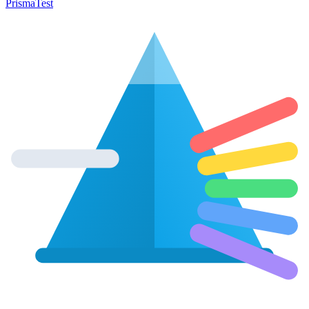
Prisma
Test