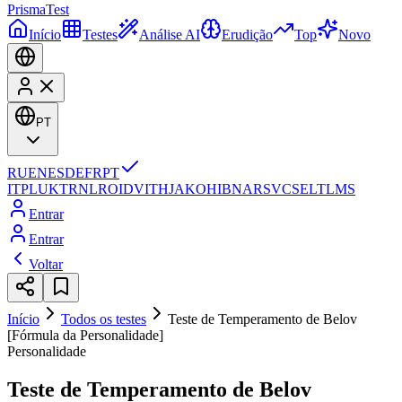
Prisma
Test
Início
Testes
Análise AI
Erudição
Top
Novo
PT
RU
EN
ES
DE
FR
PT
IT
PL
UK
TR
NL
RO
ID
VI
TH
JA
KO
HI
BN
AR
SV
CS
EL
TL
MS
Entrar
Entrar
Voltar
Início
Todos os testes
Teste de Temperamento de Belov
[Fórmula da Personalidade]
Personalidade
Teste de Temperamento de Belov