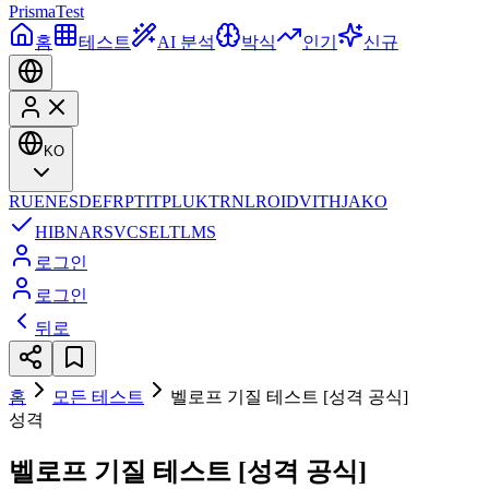
Prisma
Test
홈
테스트
AI 분석
박식
인기
신규
KO
RU
EN
ES
DE
FR
PT
IT
PL
UK
TR
NL
RO
ID
VI
TH
JA
KO
HI
BN
AR
SV
CS
EL
TL
MS
로그인
로그인
뒤로
홈
모든 테스트
벨로프 기질 테스트 [성격 공식]
성격
벨로프 기질 테스트 [성격 공식]