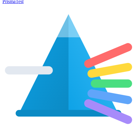
Prisma
Test