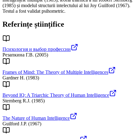
(1985) și modelul structurii intelectului al lui Joy Guilford (1967).
Testul a fost validat psihometric.
Referințe științifice
Психология и выбор профессии
Резапкина Г.В.
(
2005
)
Frames of Mind: The Theory of Multiple Intelligences
Gardner H.
(
1983
)
Beyond IQ: A Triarchic Theory of Human Intelligence
Sternberg R.J.
(
1985
)
The Nature of Human Intelligence
Guilford J.P.
(
1967
)