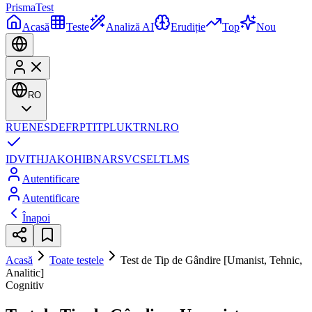
Prisma
Test
Acasă
Teste
Analiză AI
Erudiție
Top
Nou
RO
RU
EN
ES
DE
FR
PT
IT
PL
UK
TR
NL
RO
ID
VI
TH
JA
KO
HI
BN
AR
SV
CS
EL
TL
MS
Autentificare
Autentificare
Înapoi
Acasă
Toate testele
Test de Tip de Gândire [Umanist, Tehnic,
Analitic]
Cognitiv