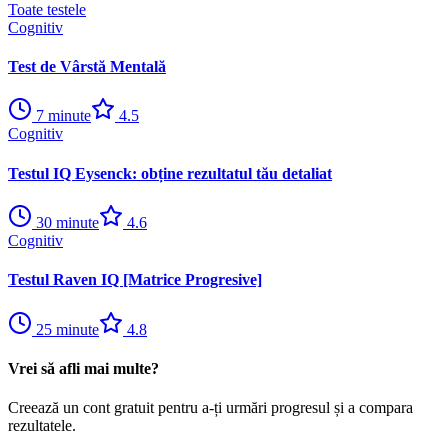
Toate testele
Cognitiv
Test de Vârstă Mentală
7
minute
4.5
Cognitiv
Testul IQ Eysenck: obține rezultatul tău detaliat
30
minute
4.6
Cognitiv
Testul Raven IQ [Matrice Progresive]
25
minute
4.8
Vrei să afli mai multe?
Creează un cont gratuit pentru a-ți urmări progresul și a compara
rezultatele.