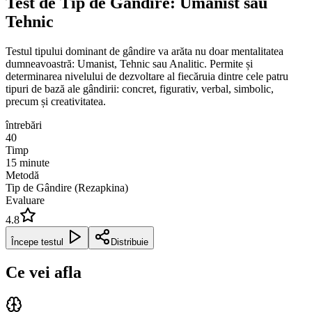
Test de Tip de Gândire: Umanist sau
Tehnic
Testul tipului dominant de gândire va arăta nu doar mentalitatea
dumneavoastră: Umanist, Tehnic sau Analitic. Permite și
determinarea nivelului de dezvoltare al fiecăruia dintre cele patru
tipuri de bază ale gândirii: concret, figurativ, verbal, simbolic,
precum și creativitatea.
întrebări
40
Timp
15
minute
Metodă
Tip de Gândire (Rezapkina)
Evaluare
4.8
Începe testul
Distribuie
Ce vei afla