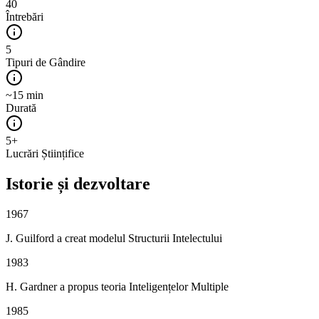
40
Întrebări
5
Tipuri de Gândire
~15 min
Durată
5+
Lucrări Științifice
Istorie și dezvoltare
1967
J. Guilford a creat modelul Structurii Intelectului
1983
H. Gardner a propus teoria Inteligențelor Multiple
1985