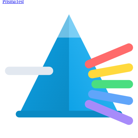
Prisma
Test