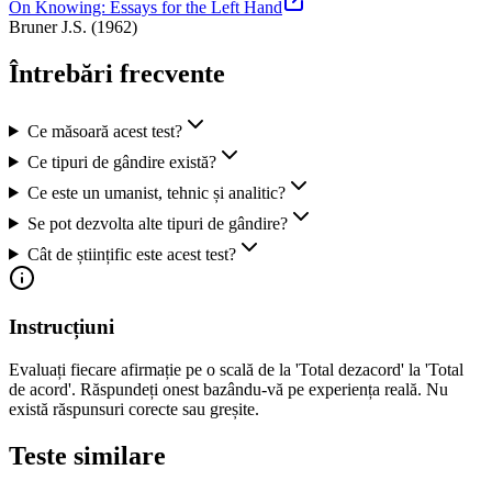
On Knowing: Essays for the Left Hand
Bruner J.S.
(
1962
)
Întrebări frecvente
Ce măsoară acest test?
Ce tipuri de gândire există?
Ce este un umanist, tehnic și analitic?
Se pot dezvolta alte tipuri de gândire?
Cât de științific este acest test?
Instrucțiuni
Evaluați fiecare afirmație pe o scală de la 'Total dezacord' la 'Total
de acord'. Răspundeți onest bazându-vă pe experiența reală. Nu
există răspunsuri corecte sau greșite.
Teste similare