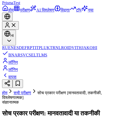
Prisma
Test
होम
परीक्षण
AI विश्लेषण
विद्वत्ता
टॉप
नया
HI
RU
EN
ES
DE
FR
PT
IT
PL
UK
TR
NL
RO
ID
VI
TH
JA
KO
HI
BN
AR
SV
CS
EL
TL
MS
लॉगिन
लॉगिन
वापस
होम
सभी परीक्षण
सोच प्रकार परीक्षण [मानवतावादी, तकनीकी,
विश्लेषणात्मक]
संज्ञानात्मक
सोच प्रकार परीक्षण: मानवतावादी या तकनीकी