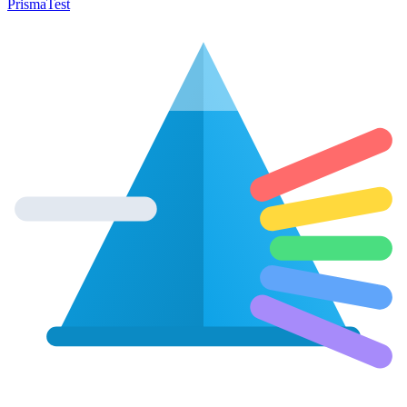
Prisma
Test