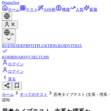
Prisma
Test
ホーム
テスト
AI分析
博識
人気
新着
JA
RU
EN
ES
DE
FR
PT
IT
PL
UK
TR
NL
RO
ID
VI
TH
JA
KO
HI
BN
AR
SV
CS
EL
TL
MS
ログイン
ログイン
戻る
ホーム
すべてのテスト
思考タイプテスト [文系・理系・
認知