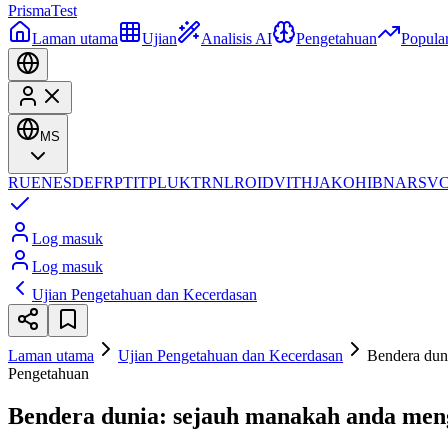
Prisma
Test
Laman utama
Ujian
Analisis AI
Pengetahuan
Popula
MS
RU
EN
ES
DE
FR
PT
IT
PL
UK
TR
NL
RO
ID
VI
TH
JA
KO
HI
BN
AR
SV
Log masuk
Log masuk
Ujian Pengetahuan dan Kecerdasan
Laman utama
Ujian Pengetahuan dan Kecerdasan
Bendera dun
Pengetahuan
Bendera dunia: sejauh manakah anda men