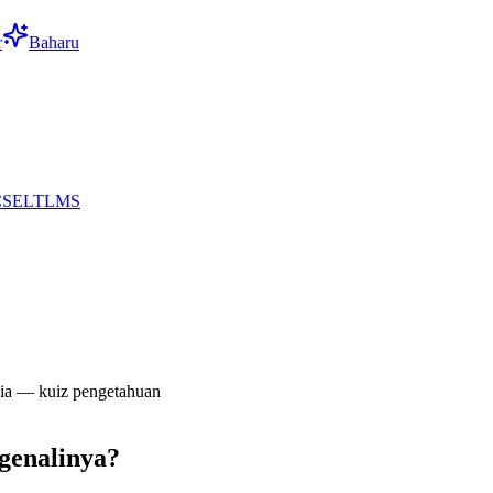
r
Baharu
CS
EL
TL
MS
ia — kuiz pengetahuan
genalinya?