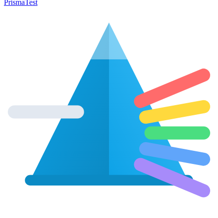
Prisma
Test