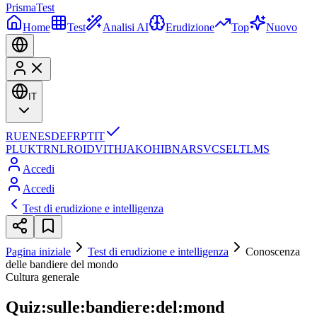
Prisma
Test
Home
Test
Analisi AI
Erudizione
Top
Nuovo
IT
RU
EN
ES
DE
FR
PT
IT
PL
UK
TR
NL
RO
ID
VI
TH
JA
KO
HI
BN
AR
SV
CS
EL
TL
MS
Accedi
Accedi
Test di erudizione e intelligenza
Pagina iniziale
Test di erudizione e intelligenza
Conoscenza
delle bandiere del mondo
Cultura generale
Quiz:sulle:bandiere:del:mond