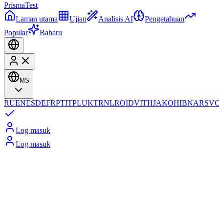
Prisma
Test
Laman utama
Ujian
Analisis AI
Pengetahuan
Popular
Baharu
MS
RU
EN
ES
DE
FR
PT
IT
PL
UK
TR
NL
RO
ID
VI
TH
JA
KO
HI
BN
AR
SV
Log masuk
Log masuk