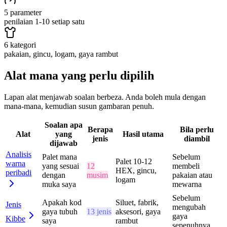
5 parameter
penilaian 1-10 setiap satu
6 kategori
pakaian, gincu, logam, gaya rambut
Alat mana yang perlu dipilih
Lapan alat menjawab soalan berbeza. Anda boleh mula dengan
mana-mana, kemudian susun gambaran penuh.
Soalan apa
Berapa
Bila perlu
Alat
yang
Hasil utama
jenis
diambil
dijawab
Analisis
Palet mana
Sebelum
Palet 10-12
warna
yang sesuai
12
membeli
HEX, gincu,
peribadi
dengan
musim
pakaian atau
logam
muka saya
mewarna
Sebelum
Apakah kod
Siluet, fabrik,
Jenis
mengubah
gaya tubuh
13 jenis
aksesori, gaya
gaya
Kibbe
saya
rambut
sepenuhnya