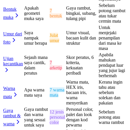
Sebelum
Apakah
Gaya rambut,
Bentuk
7
potong rambut
geometri
bingkai, subang,
bentuk
atau tukar
muka
muka saya
tulang pipi
cermin mata
Untuk
Saya
Umur visual,
menjejaki
Umur dari
Julat
nampak
bacaan kulit dan
penampilan
umur
foto
umur berapa
struktur
dari masa ke
masa
Apabila
Sejauh mana
Skor peratus, 6
Ujian
mahukan
saya cantik,
7
kriteria,
kecantikan
pendapat luar
dalam
arketip
kekuatan
yang jujur lagi
peratus
peribadi
berhemah
Warna mata,
Kerana ingin
HEX iris,
tahu atau
Warna
Apa warna
7 warna
bacaan iris,
sebelum
mata saya
mata
mata
warna
solekan dan
menyerikan
pakaian
Gaya rambut
Personal color,
Gaya
12 jenis
Sebelum
dan warna
palet dan look
rambut &
personal
potong atau
yang sesuai
dengan kod
color
warna rambut
warna
untuk saya
pewarna