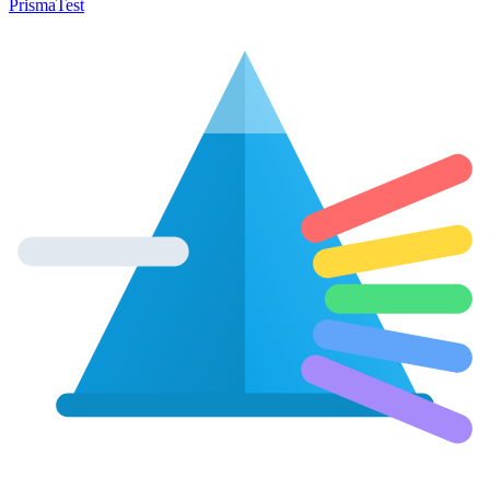
Prisma
Test