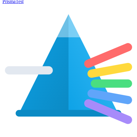
Prisma
Test