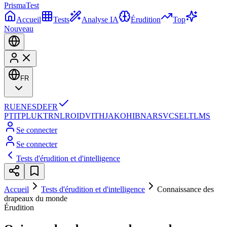
Prisma
Test
Accueil
Tests
Analyse IA
Érudition
Top
Nouveau
FR
RU
EN
ES
DE
FR
PT
IT
PL
UK
TR
NL
RO
ID
VI
TH
JA
KO
HI
BN
AR
SV
CS
EL
TL
MS
Se connecter
Se connecter
Tests d'érudition et d'intelligence
Accueil
Tests d'érudition et d'intelligence
Connaissance des
drapeaux du monde
Érudition