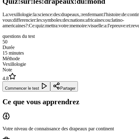
Quiz:sur:les:drapeaux:du:mond
La:vexillologie:la:science:des:drapeaux,:renfermant:l'histoire:de:contine
vous:differencier:les:symboles:des:nations:africaines:ou:latino-
americaines?:Ce:quiz:mettra:votre:memoire:visuelle:a:l'epreuve:et:reve
questions du test
50
Durée
15
minutes
Méthode
Vexillologie
Note
4.8
Commencer le test
Partager
Ce que vous apprendrez
Votre niveau de connaissance des drapeaux par continent