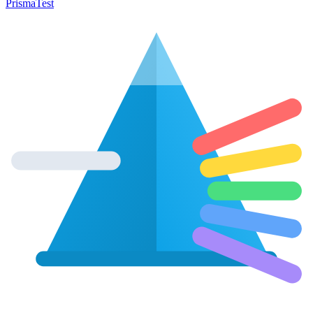
Prisma
Test