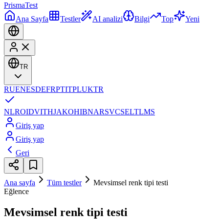
Prisma
Test
Ana Sayfa
Testler
AI analizi
Bilgi
Top
Yeni
TR
RU
EN
ES
DE
FR
PT
IT
PL
UK
TR
NL
RO
ID
VI
TH
JA
KO
HI
BN
AR
SV
CS
EL
TL
MS
Giriş yap
Giriş yap
Geri
Ana sayfa
Tüm testler
Mevsimsel renk tipi testi
Eğlence
Mevsimsel renk tipi testi