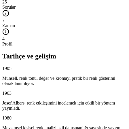
25
Sorular
7
Zaman
4
Profil
Tarihçe ve gelişim
1905
Munsell, renk tonu, değer ve kromayı pratik bir renk gösterimi
olarak tanımlıyor.
1963
Josef Albers, renk etkileşimini incelemek için etkili bir yöntem
yayınladı.
1980
Mevsimsel kişisel renk analizi, stil danışmanlığı sayesinde yaygın