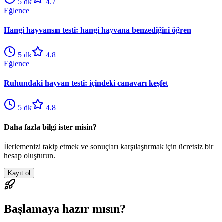
5
dk
4.7
Eğlence
Hangi hayvansın testi: hangi hayvana benzediğini öğren
5
dk
4.8
Eğlence
Ruhundaki hayvan testi: içindeki canavarı keşfet
5
dk
4.8
Daha fazla bilgi ister misin?
İlerlemenizi takip etmek ve sonuçları karşılaştırmak için ücretsiz bir
hesap oluşturun.
Kayıt ol
Başlamaya hazır mısın?