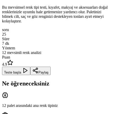
Bu mevsimsel renk tipi testi, kıyafet, makyaj ve aksesuarları doğal
renklerinizle uyumlu hale getirmenize yardımcı olur. Paletinizi
bilmek cilt, saç ve göz renginizi destekleyen tonları ayırt etmeyi
kolaylaştırır.
soru
25
Süre
7
dk
Yöntem
12 mevsimli renk analizi
Puan
4.9
Teste başla
Paylaş
Ne öğreneceksiniz
12 palet arasındaki ana renk tipiniz