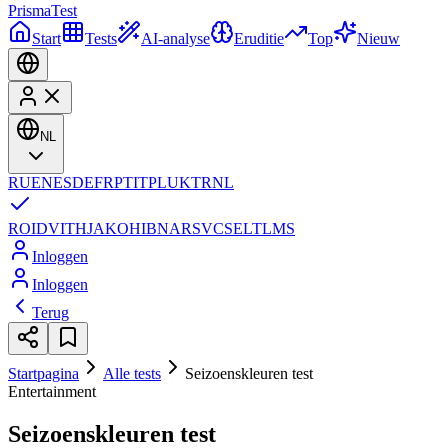
Prisma
Test
Start
Tests
AI-analyse
Eruditie
Top
Nieuw
NL
RU
EN
ES
DE
FR
PT
IT
PL
UK
TR
NL
RO
ID
VI
TH
JA
KO
HI
BN
AR
SV
CS
EL
TL
MS
Inloggen
Inloggen
Terug
Startpagina
Alle tests
Seizoenskleuren test
Entertainment
Seizoenskleuren test