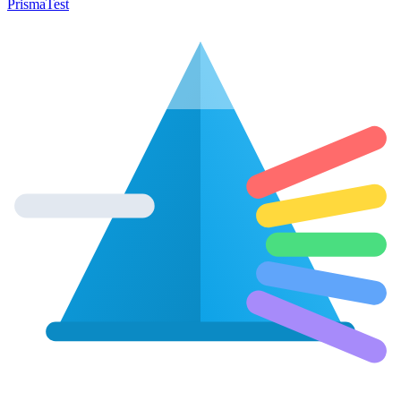
Prisma
Test