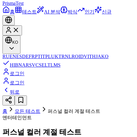
Prisma
Test
홈
테스트
AI 분석
박식
인기
신규
KO
RU
EN
ES
DE
FR
PT
IT
PL
UK
TR
NL
RO
ID
VI
TH
JA
KO
HI
BN
AR
SV
CS
EL
TL
MS
로그인
로그인
뒤로
홈
모든 테스트
퍼스널 컬러 계절 테스트
엔터테인먼트
퍼스널 컬러 계절 테스트