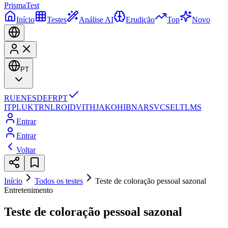
Prisma
Test
Início
Testes
Análise AI
Erudição
Top
Novo
PT
RU
EN
ES
DE
FR
PT
IT
PL
UK
TR
NL
RO
ID
VI
TH
JA
KO
HI
BN
AR
SV
CS
EL
TL
MS
Entrar
Entrar
Voltar
Início
Todos os testes
Teste de coloração pessoal sazonal
Entretenimento
Teste de coloração pessoal sazonal