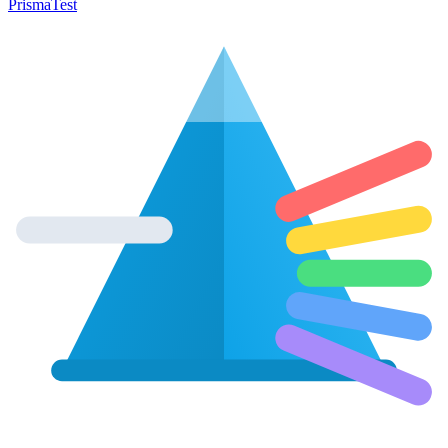
Prisma
Test