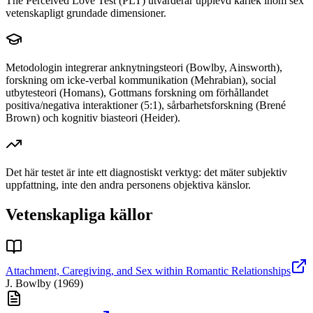
The Perceived Love Test (PLT) utvärderar upplevd kärlek inom sex
vetenskapligt grundade dimensioner.
Metodologin integrerar anknytningsteori (Bowlby, Ainsworth),
forskning om icke-verbal kommunikation (Mehrabian), social
utbytesteori (Homans), Gottmans forskning om förhållandet
positiva/negativa interaktioner (5:1), sårbarhetsforskning (Brené
Brown) och kognitiv biasteori (Heider).
Det här testet är inte ett diagnostiskt verktyg: det mäter subjektiv
uppfattning, inte den andra personens objektiva känslor.
Vetenskapliga källor
Attachment, Caregiving, and Sex within Romantic Relationships
J. Bowlby
(
1969
)