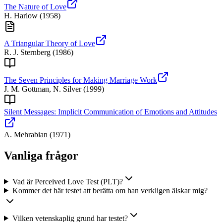
The Nature of Love
H. Harlow
(
1958
)
A Triangular Theory of Love
R. J. Sternberg
(
1986
)
The Seven Principles for Making Marriage Work
J. M. Gottman, N. Silver
(
1999
)
Silent Messages: Implicit Communication of Emotions and Attitudes
A. Mehrabian
(
1971
)
Vanliga frågor
Vad är Perceived Love Test (PLT)?
Kommer det här testet att berätta om han verkligen älskar mig?
Vilken vetenskaplig grund har testet?