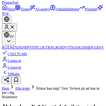
Prisma
Test
Hem
Tester
AI-analys
Allmänbildning
Populärt
Nytt
SV
RU
EN
ES
DE
FR
PT
IT
PL
UK
TR
NL
RO
ID
VI
TH
JA
KO
HI
BN
AR
SV
CS
EL
TL
MS
Logga in
Logga in
Tillbaka
Hem
Alla tester
Älskar han mig? Test: Tecken på att han är
kär i dig
Relationer