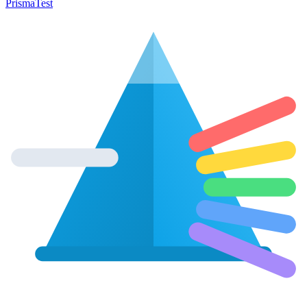
Prisma
Test