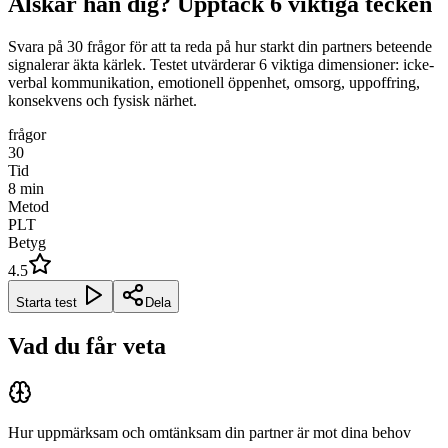
Älskar han dig? Upptäck 6 viktiga tecken
Svara på 30 frågor för att ta reda på hur starkt din partners beteende
signalerar äkta kärlek. Testet utvärderar 6 viktiga dimensioner: icke-
verbal kommunikation, emotionell öppenhet, omsorg, uppoffring,
konsekvens och fysisk närhet.
frågor
30
Tid
8
min
Metod
PLT
Betyg
4.5
Starta test
Dela
Vad du får veta
Hur uppmärksam och omtänksam din partner är mot dina behov