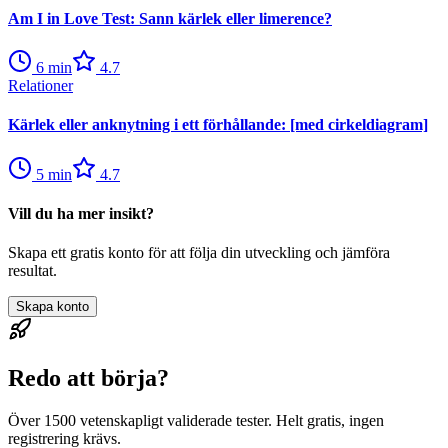
Am I in Love Test: Sann kärlek eller limerence?
6
min
4.7
Relationer
Kärlek eller anknytning i ett förhållande: [med cirkeldiagram]
5
min
4.7
Vill du ha mer insikt?
Skapa ett gratis konto för att följa din utveckling och jämföra
resultat.
Skapa konto
Redo att börja?
Över 1500 vetenskapligt validerade tester. Helt gratis, ingen
registrering krävs.