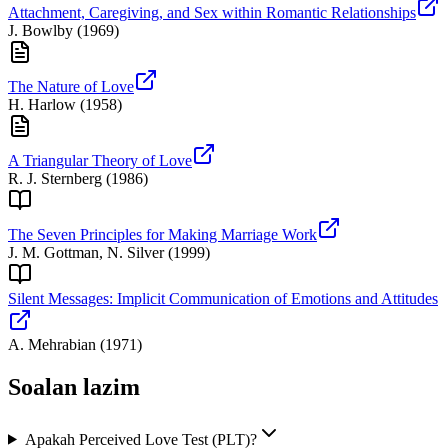
Attachment, Caregiving, and Sex within Romantic Relationships
J. Bowlby
(
1969
)
The Nature of Love
H. Harlow
(
1958
)
A Triangular Theory of Love
R. J. Sternberg
(
1986
)
The Seven Principles for Making Marriage Work
J. M. Gottman, N. Silver
(
1999
)
Silent Messages: Implicit Communication of Emotions and Attitudes
A. Mehrabian
(
1971
)
Soalan lazim
Apakah Perceived Love Test (PLT)?