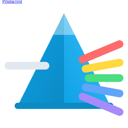
Prisma
Test