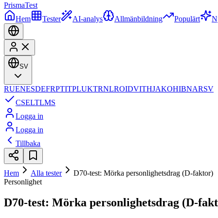
Prisma
Test
Hem
Tester
AI-analys
Allmänbildning
Populärt
N
SV
RU
EN
ES
DE
FR
PT
IT
PL
UK
TR
NL
RO
ID
VI
TH
JA
KO
HI
BN
AR
SV
CS
EL
TL
MS
Logga in
Logga in
Tillbaka
Hem
Alla tester
D70-test: Mörka personlighetsdrag (D-faktor)
Personlighet
D70-test: Mörka personlighetsdrag (D-fakt