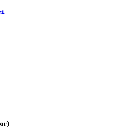
ytt
or)