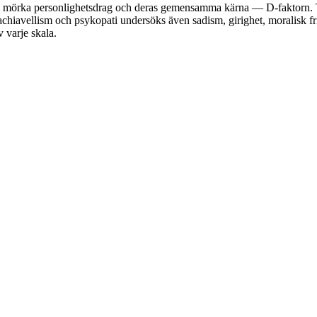
 9 mörka personlighetsdrag och deras gemensamma kärna — D-faktorn. T
hiavellism och psykopati undersöks även sadism, girighet, moralisk frik
 varje skala.