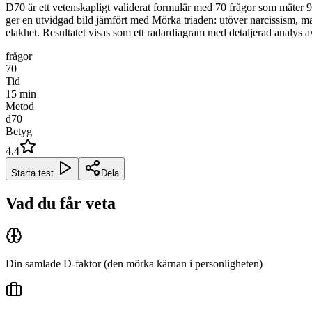
D70 är ett vetenskapligt validerat formulär med 70 frågor som mäter
ger en utvidgad bild jämfört med Mörka triaden: utöver narcissism, mac
elakhet. Resultatet visas som ett radardiagram med detaljerad analys av
frågor
70
Tid
15
min
Metod
d70
Betyg
4.4
Starta test
Dela
Vad du får veta
Din samlade D-faktor (den mörka kärnan i personligheten)