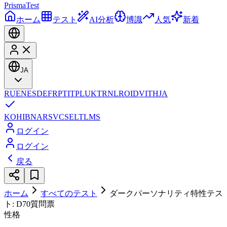
Prisma
Test
ホーム
テスト
AI分析
博識
人気
新着
JA
RU
EN
ES
DE
FR
PT
IT
PL
UK
TR
NL
RO
ID
VI
TH
JA
KO
HI
BN
AR
SV
CS
EL
TL
MS
ログイン
ログイン
戻る
ホーム
すべてのテスト
ダークパーソナリティ特性テス
ト: D70質問票
性格