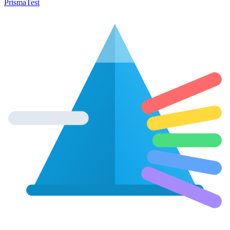
Prisma
Test