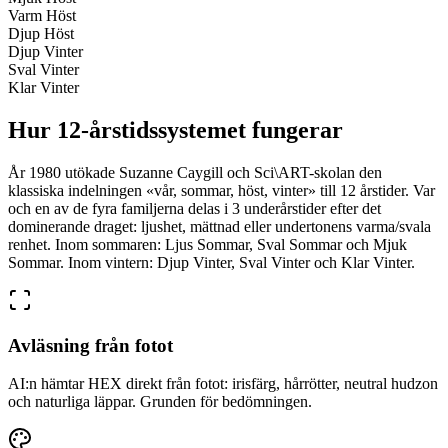
Varm Höst
Djup Höst
Djup Vinter
Sval Vinter
Klar Vinter
Hur 12-årstidssystemet fungerar
År 1980 utökade Suzanne Caygill och Sci\ART-skolan den
klassiska indelningen «vår, sommar, höst, vinter» till 12 årstider. Var
och en av de fyra familjerna delas i 3 underårstider efter det
dominerande draget: ljushet, mättnad eller undertonens varma/svala
renhet. Inom sommaren: Ljus Sommar, Sval Sommar och Mjuk
Sommar. Inom vintern: Djup Vinter, Sval Vinter och Klar Vinter.
Avläsning från fotot
AI:n hämtar HEX direkt från fotot: irisfärg, hårrötter, neutral hudzon
och naturliga läppar. Grunden för bedömningen.