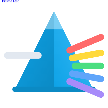
Prisma
Test