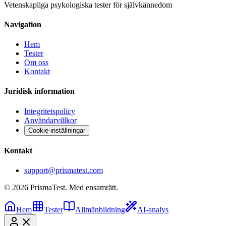
Vetenskapliga psykologiska tester för självkännedom
Navigation
Hem
Tester
Om oss
Kontakt
Juridisk information
Integritetspolicy
Användarvillkor
Cookie-inställningar
Kontakt
support@prismatest.com
© 2026 PrismaTest. Med ensamrätt.
Hem
Tester
Allmänbildning
AI-analys