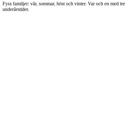
Fyra familjer: vår, sommar, höst och vinter. Var och en med tre
underårstider.
Familj
Vår
Varm underton, ljus bas, rena mättade toner. Tre delårstider: klar,
rent varm och ljus.
#
01
Vår
Klar Vår
Varm bas med hög mättnad och klarhet. Medel-hög kontrast, rena
färger utan gråhet.
Garderob
Bär varma klara färger i stora ytor, de mest mättade nära
ansiktet.
#
02
Vår