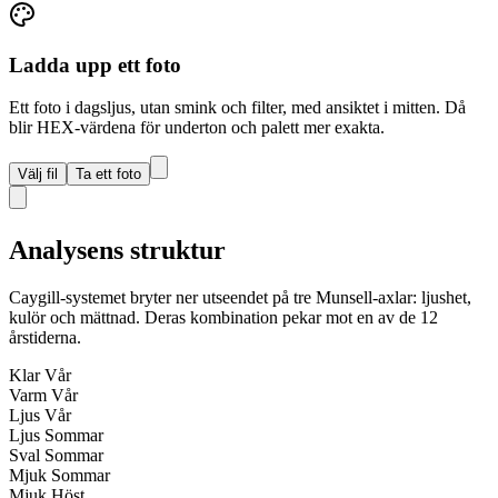
Ladda upp ett foto
Ett foto i dagsljus, utan smink och filter, med ansiktet i mitten. Då
blir HEX-värdena för underton och palett mer exakta.
Välj fil
Ta ett foto
Analysens struktur
Caygill-systemet bryter ner utseendet på tre Munsell-axlar: ljushet,
kulör och mättnad. Deras kombination pekar mot en av de 12
årstiderna.
Klar Vår
Varm Vår
Ljus Vår
Ljus Sommar
Sval Sommar
Mjuk Sommar
Mjuk Höst