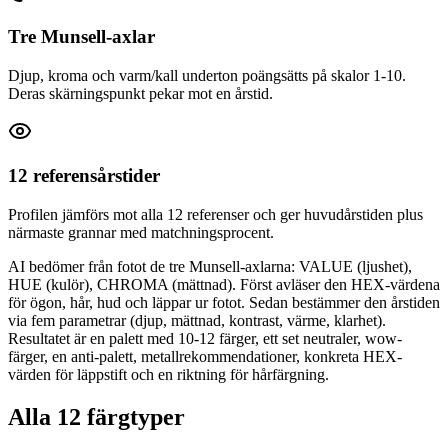
Tre Munsell-axlar
Djup, kroma och varm/kall underton poängsätts på skalor 1-10.
Deras skärningspunkt pekar mot en årstid.
12 referensårstider
Profilen jämförs mot alla 12 referenser och ger huvudårstiden plus
närmaste grannar med matchningsprocent.
AI bedömer från fotot de tre Munsell-axlarna: VALUE (ljushet),
HUE (kulör), CHROMA (mättnad). Först avläser den HEX-värdena
för ögon, hår, hud och läppar ur fotot. Sedan bestämmer den årstiden
via fem parametrar (djup, mättnad, kontrast, värme, klarhet).
Resultatet är en palett med 10-12 färger, ett set neutraler, wow-
färger, en anti-palett, metallrekommendationer, konkreta HEX-
värden för läppstift och en riktning för hårfärgning.
Alla 12 färgtyper