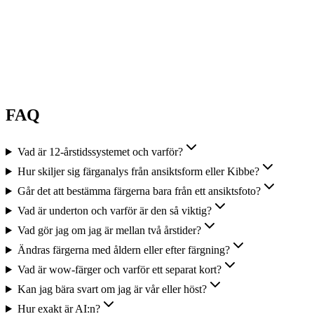
Klar Vinter
En vintertyp med maximal mättnad. Rena svala nyanser med hög
kontrast, glasklar färgkvalitet.
Garderob
Rena svala klara nyanser i stora ytor. Rent svart bredvid
rent vitt fungerar för dig.
FAQ
Vad är 12-årstidssystemet och varför?
Hur skiljer sig färganalys från ansiktsform eller Kibbe?
Går det att bestämma färgerna bara från ett ansiktsfoto?
Vad är underton och varför är den så viktig?
Vad gör jag om jag är mellan två årstider?
Ändras färgerna med åldern eller efter färgning?
Vad är wow-färger och varför ett separat kort?
Kan jag bära svart om jag är vår eller höst?
Hur exakt är AI:n?