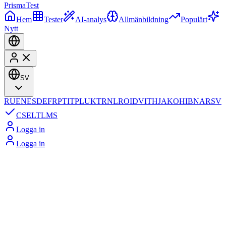
Prisma
Test
Hem
Tester
AI-analys
Allmänbildning
Populärt
Nytt
SV
RU
EN
ES
DE
FR
PT
IT
PL
UK
TR
NL
RO
ID
VI
TH
JA
KO
HI
BN
AR
SV
CS
EL
TL
MS
Logga in
Logga in