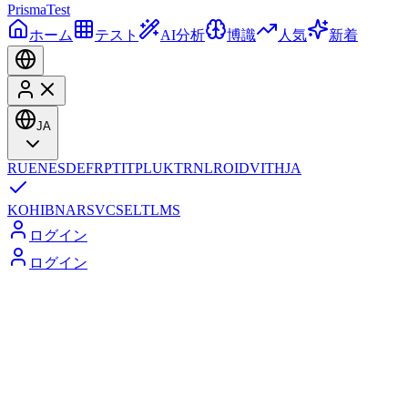
Prisma
Test
ホーム
テスト
AI分析
博識
人気
新着
JA
RU
EN
ES
DE
FR
PT
IT
PL
UK
TR
NL
RO
ID
VI
TH
JA
KO
HI
BN
AR
SV
CS
EL
TL
MS
ログイン
ログイン