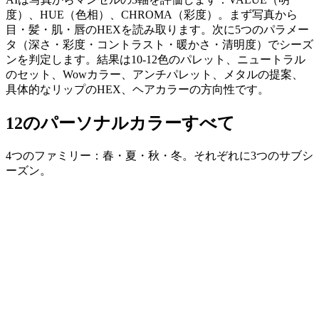
度）、HUE（色相）、CHROMA（彩度）。まず写真から
目・髪・肌・唇のHEXを読み取ります。次に5つのパラメー
タ（深さ・彩度・コントラスト・暖かさ・清明度）でシーズ
ンを判定します。結果は10-12色のパレット、ニュートラル
のセット、Wowカラー、アンチパレット、メタルの提案、
具体的なリップのHEX、ヘアカラーの方向性です。
12のパーソナルカラーすべて
4つのファミリー：春・夏・秋・冬。それぞれに3つのサブシ
ーズン。
ファミリー
スプリング
暖かい地色、明るいベース、澄んだ鮮やかな色。3つのサブ
シーズン：ブライト、ウォーム、ライト。