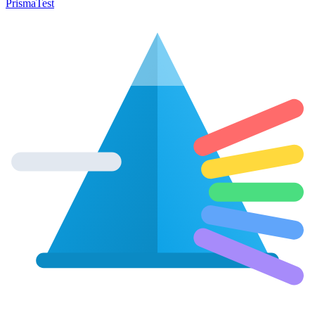
Prisma
Test