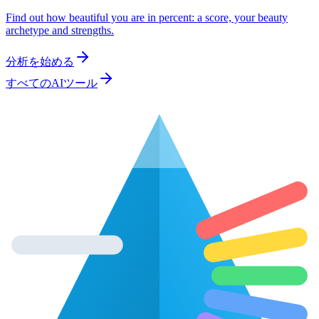
Find out how beautiful you are in percent: a score, your beauty
archetype and strengths.
分析を始める
すべてのAIツール