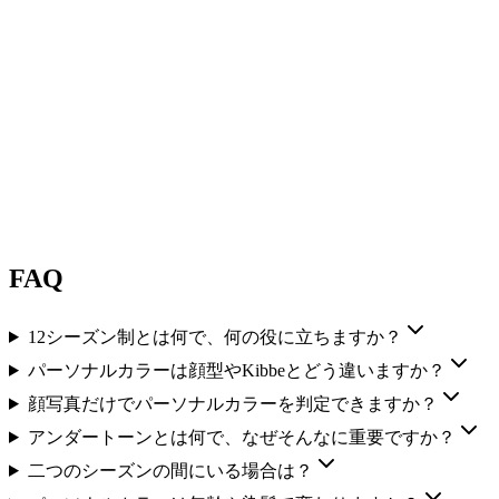
ーとプラチナのジュエリー、純粋な寒色の黒があなたのも
の。
#
12
ウィンター
ブライトウィンター
彩度が最大の冬タイプ。高コントラストの寒色で澄んだ色、
ガラスのように澄んだ色の質。
ワードローブ
澄んで鮮やかな寒色を大きな面で。純粋な黒と
純白を並べても機能します。
FAQ
12シーズン制とは何で、何の役に立ちますか？
パーソナルカラーは顔型やKibbeとどう違いますか？
顔写真だけでパーソナルカラーを判定できますか？
アンダートーンとは何で、なぜそんなに重要ですか？
二つのシーズンの間にいる場合は？