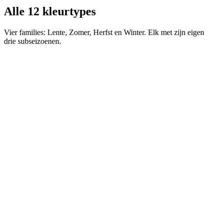
Alle 12 kleurtypes
Vier families: Lente, Zomer, Herfst en Winter. Elk met zijn eigen
drie subseizoenen.
Familie
Lente
Warme ondertoon, lichte basis, schone verzadigde tonen. Drie
subseizoenen: helder, puur warm en licht.
#
01
Lente
Heldere Lente
Warme basis met hoge verzadiging en helderheid. Middelhoog
contrast, schone kleuren zonder grijs.
Garderobe
Draag warme, levendige kleuren in grote vlakken, de
meest verzadigde tinten bij het gezicht.