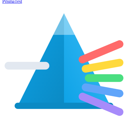
Prisma
Test