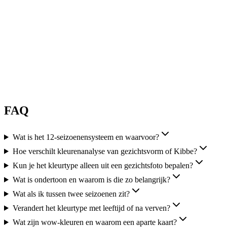
sieraden, zuiver koel zwart is van jou.
#
12
Winter
Heldere Winter
Wintertype met maximale verzadiging. Koele schone tinten bij hoog
contrast, een glasheldere kwaliteit van kleur.
Garderobe
Schone, felle koele tinten in grote vlakken. Zuiver zwart
naast zuiver wit werkt op jou.
FAQ
Wat is het 12-seizoenensysteem en waarvoor?
Hoe verschilt kleurenanalyse van gezichtsvorm of Kibbe?
Kun je het kleurtype alleen uit een gezichtsfoto bepalen?
Wat is ondertoon en waarom is die zo belangrijk?
Wat als ik tussen twee seizoenen zit?
Verandert het kleurtype met leeftijd of na verven?
Wat zijn wow-kleuren en waarom een aparte kaart?