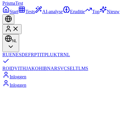
Prisma
Test
Start
Tests
AI-analyse
Eruditie
Top
Nieuw
NL
RU
EN
ES
DE
FR
PT
IT
PL
UK
TR
NL
RO
ID
VI
TH
JA
KO
HI
BN
AR
SV
CS
EL
TL
MS
Inloggen
Inloggen