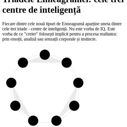
centre de inteligență
Fiecare dintre cele nouă tipuri de Enneagramă aparține uneia dintre
cele trei triade - centre de inteligență. Nu este vorba de IQ. Este
vorba de ce "creier" folosești implicit pentru a procesa realitatea:
prin emoții, analiză sau senzații corporale și instincte.
9
8
1
7
2
6
3
5
4