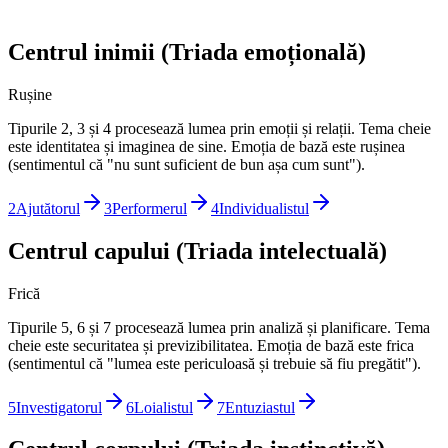
Centrul inimii (Triada emoțională)
Rușine
Tipurile 2, 3 și 4 procesează lumea prin emoții și relații. Tema cheie
este identitatea și imaginea de sine. Emoția de bază este rușinea
(sentimentul că "nu sunt suficient de bun așa cum sunt").
2
Ajutătorul
3
Performerul
4
Individualistul
Centrul capului (Triada intelectuală)
Frică
Tipurile 5, 6 și 7 procesează lumea prin analiză și planificare. Tema
cheie este securitatea și previzibilitatea. Emoția de bază este frica
(sentimentul că "lumea este periculoasă și trebuie să fiu pregătit").
5
Investigatorul
6
Loialistul
7
Entuziastul