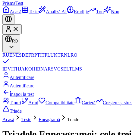
Prisma
Test
Acasă
Teste
Analiză AI
Erudiție
Top
Nou
RO
RU
EN
ES
DE
FR
PT
IT
PL
UK
TR
NL
RO
ID
VI
TH
JA
KO
HI
BN
AR
SV
CS
EL
TL
MS
Autentificare
Autentificare
Înapoi la test
Tipuri
Aripi
Compatibilitate
Carieră
Creștere și stres
Triade
Acasă
Teste
Eneagramă
Triade
Triadele Enneagramei: cele trei