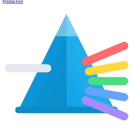
Prisma
Test