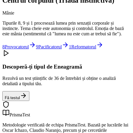
Centrul corpului (Triada instinctivă)
Mânie
Tipurile 8, 9 și 1 procesează lumea prin senzații corporale și
instincte. Tema cheie este autonomia și controlul. Emoția de bază
este mânia (sentimentul că "lumea nu este cum ar trebui să fie").
8
Provocatorul
9
Pacificatorul
1
Reformatorul
Descoperă-ți tipul de Eneagramă
Rezolvă un test științific de 36 de întrebări și obține o analiză
detaliată a tipului tău.
Fă testul
PrismaTest
Metodologie verificată de echipa PrismaTest. Bazată pe lucrările lui
Oscar Ichazo, Claudio Naranjo, precum și pe cercetările