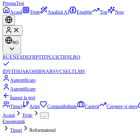
Prisma
Test
Acasă
Teste
Analiză AI
Erudiție
Top
Nou
RO
RU
EN
ES
DE
FR
PT
IT
PL
UK
TR
NL
RO
ID
VI
TH
JA
KO
HI
BN
AR
SV
CS
EL
TL
MS
Autentificare
Autentificare
Înapoi la test
Tipuri
Aripi
Compatibilitate
Carieră
Creștere și stres
Acasă
Teste
...
Eneagramă
Tipuri
Reformatorul