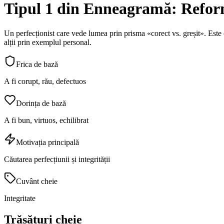
Tipul 1 din Enneagramă: Refor
Un perfecționist care vede lumea prin prisma «corect vs. greșit». Este c
alții prin exemplul personal.
Frica de bază
A fi corupt, rău, defectuos
Dorința de bază
A fi bun, virtuos, echilibrat
Motivația principală
Căutarea perfecțiunii și integrității
Cuvânt cheie
Integritate
Trăsături cheie