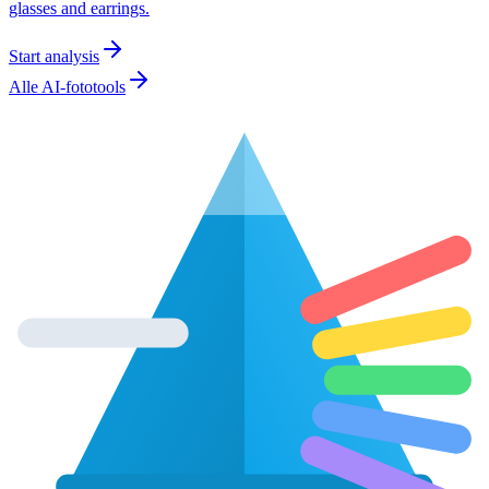
glasses and earrings.
Start analysis
Alle AI-fototools