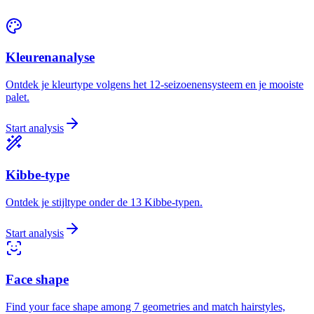
Kleurenanalyse
Ontdek je kleurtype volgens het 12-seizoenensysteem en je mooiste
palet.
Start analysis
Kibbe-type
Ontdek je stijltype onder de 13 Kibbe-typen.
Start analysis
Face shape
Find your face shape among 7 geometries and match hairstyles,