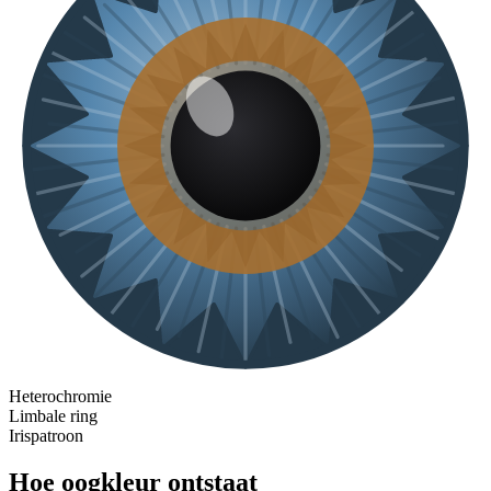
Heterochromie
Limbale ring
Irispatroon
Hoe oogkleur ontstaat