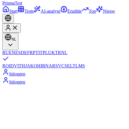
Prisma
Test
Start
Tests
AI-analyse
Eruditie
Top
Nieuw
NL
RU
EN
ES
DE
FR
PT
IT
PL
UK
TR
NL
RO
ID
VI
TH
JA
KO
HI
BN
AR
SV
CS
EL
TL
MS
Inloggen
Inloggen