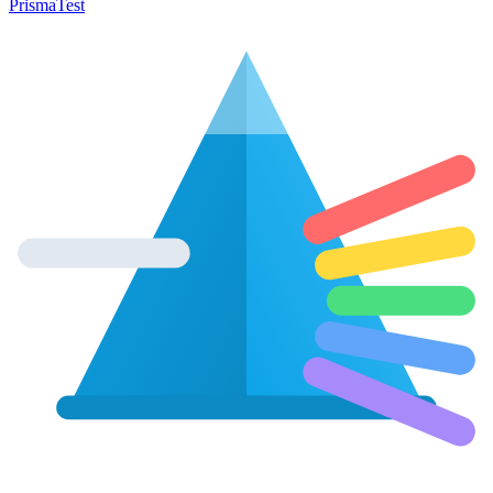
Prisma
Test