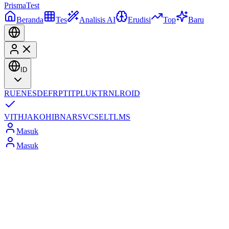
Prisma
Test
Beranda
Tes
Analisis AI
Erudisi
Top
Baru
ID
RU
EN
ES
DE
FR
PT
IT
PL
UK
TR
NL
RO
ID
VI
TH
JA
KO
HI
BN
AR
SV
CS
EL
TL
MS
Masuk
Masuk