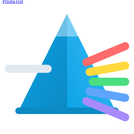
Prisma
Test