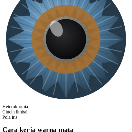
Heterokromia
Cincin limbal
Pola iris
Cara kerja warna mata