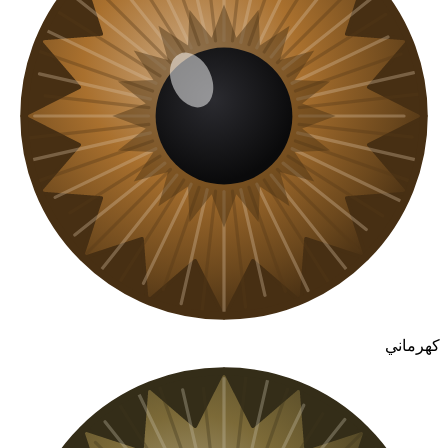
كهرماني