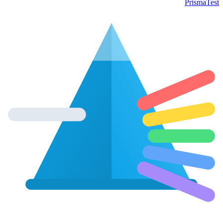
Prisma
Test