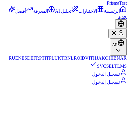
Prisma
Test
الرئيسية
الاختبارات
تحليل AI
المعرفة
أفضل
جديد
AR
RU
EN
ES
DE
FR
PT
IT
PL
UK
TR
NL
RO
ID
VI
TH
JA
KO
HI
BN
AR
SV
CS
EL
TL
MS
تسجيل الدخول
تسجيل الدخول