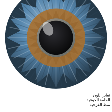
تغاير اللون
الحلقة الحوفية
نمط القزحية