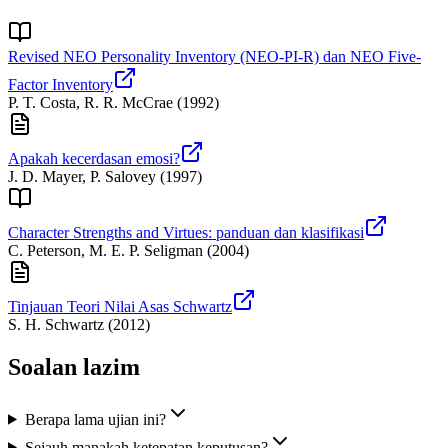
Revised NEO Personality Inventory (NEO-PI-R) dan NEO Five-
Factor Inventory
P. T. Costa, R. R. McCrae
(
1992
)
Apakah kecerdasan emosi?
J. D. Mayer, P. Salovey
(
1997
)
Character Strengths and Virtues: panduan dan klasifikasi
C. Peterson, M. E. P. Seligman
(
2004
)
Tinjauan Teori Nilai Asas Schwartz
S. H. Schwartz
(
2012
)
Soalan lazim
Berapa lama ujian ini?
Sejauh manakah ketepatan keputusan?