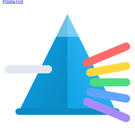
Prisma
Test