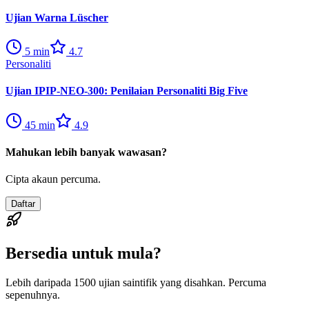
Ujian Warna Lüscher
5
min
4.7
Personaliti
Ujian IPIP-NEO-300: Penilaian Personaliti Big Five
45
min
4.9
Mahukan lebih banyak wawasan?
Cipta akaun percuma.
Daftar
Bersedia untuk mula?
Lebih daripada 1500 ujian saintifik yang disahkan. Percuma
sepenuhnya.