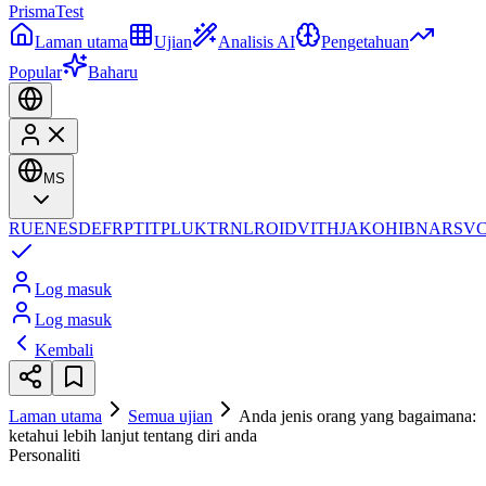
Prisma
Test
Laman utama
Ujian
Analisis AI
Pengetahuan
Popular
Baharu
MS
RU
EN
ES
DE
FR
PT
IT
PL
UK
TR
NL
RO
ID
VI
TH
JA
KO
HI
BN
AR
SV
Log masuk
Log masuk
Kembali
Laman utama
Semua ujian
Anda jenis orang yang bagaimana:
ketahui lebih lanjut tentang diri anda
Personaliti