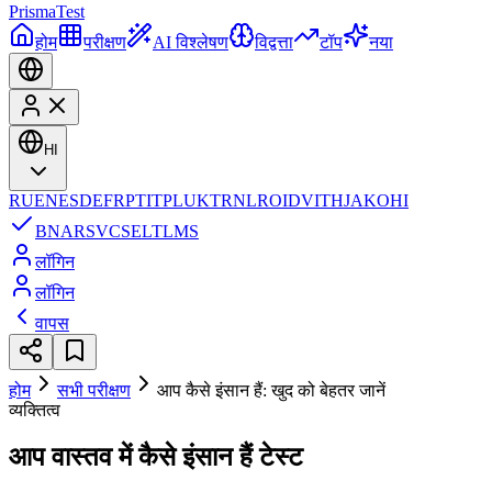
Prisma
Test
होम
परीक्षण
AI विश्लेषण
विद्वत्ता
टॉप
नया
HI
RU
EN
ES
DE
FR
PT
IT
PL
UK
TR
NL
RO
ID
VI
TH
JA
KO
HI
BN
AR
SV
CS
EL
TL
MS
लॉगिन
लॉगिन
वापस
होम
सभी परीक्षण
आप कैसे इंसान हैं: खुद को बेहतर जानें
व्यक्तित्व
आप वास्तव में कैसे इंसान हैं टेस्ट