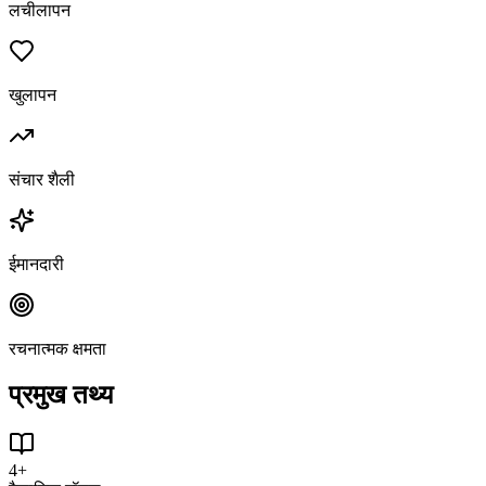
लचीलापन
खुलापन
संचार शैली
ईमानदारी
रचनात्मक क्षमता
प्रमुख तथ्य
4+