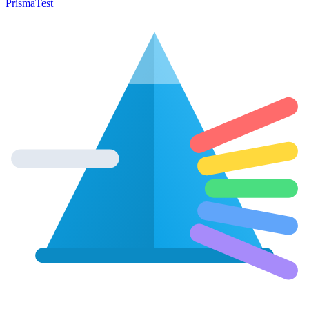
Prisma
Test