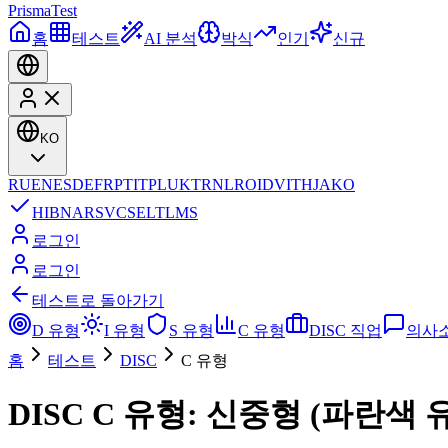
Prisma
Test
홈
테스트
AI 분석
박식
인기
신규
KO
RU
EN
ES
DE
FR
PT
IT
PL
UK
TR
NL
RO
ID
VI
TH
JA
KO
HI
BN
AR
SV
CS
EL
TL
MS
로그인
로그인
테스트로 돌아가기
D 유형
I 유형
S 유형
C 유형
DISC 직업
의사
홈
테스트
DISC
C 유형
DISC C 유형: 신중형 (파란색 