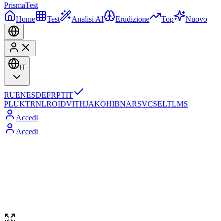
Prisma
Test
Home
Test
Analisi AI
Erudizione
Top
Nuovo
IT
RU
EN
ES
DE
FR
PT
IT
PL
UK
TR
NL
RO
ID
VI
TH
JA
KO
HI
BN
AR
SV
CS
EL
TL
MS
Accedi
Accedi