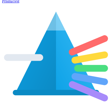
Prisma
Test