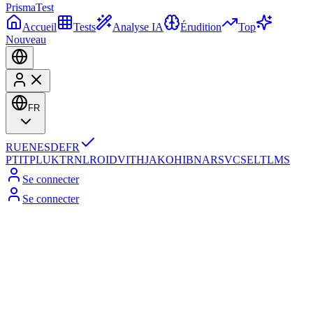
Prisma
Test
Accueil
Tests
Analyse IA
Érudition
Top
Nouveau
FR
RU
EN
ES
DE
FR
PT
IT
PL
UK
TR
NL
RO
ID
VI
TH
JA
KO
HI
BN
AR
SV
CS
EL
TL
MS
Se connecter
Se connecter