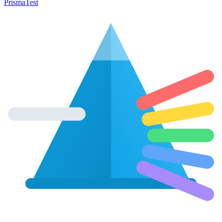
Prisma
Test