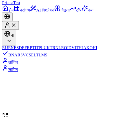
Prisma
Test
होम
परीक्षण
AI विश्लेषण
विद्वत्ता
टॉप
नया
HI
RU
EN
ES
DE
FR
PT
IT
PL
UK
TR
NL
RO
ID
VI
TH
JA
KO
HI
BN
AR
SV
CS
EL
TL
MS
लॉगिन
लॉगिन