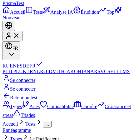
Prisma
Test
Accueil
Tests
Analyse IA
Érudition
Top
Nouveau
FR
RU
EN
ES
DE
FR
PT
IT
PL
UK
TR
NL
RO
ID
VI
TH
JA
KO
HI
BN
AR
SV
CS
EL
TL
MS
Se connecter
Se connecter
Retour au test
Types
Ailes
Compatibilité
Carrière
Croissance et
stress
Triades
Accueil
Tests
...
Ennéagramme
Types
Le Pacificateur