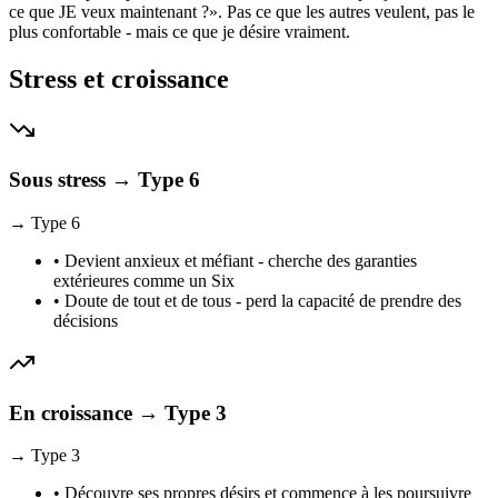
ce que JE veux maintenant ?». Pas ce que les autres veulent, pas le
plus confortable - mais ce que je désire vraiment.
Stress et croissance
Sous stress → Type 6
→
Type
6
•
Devient anxieux et méfiant - cherche des garanties
extérieures comme un Six
•
Doute de tout et de tous - perd la capacité de prendre des
décisions
En croissance → Type 3
→
Type
3
•
Découvre ses propres désirs et commence à les poursuivre