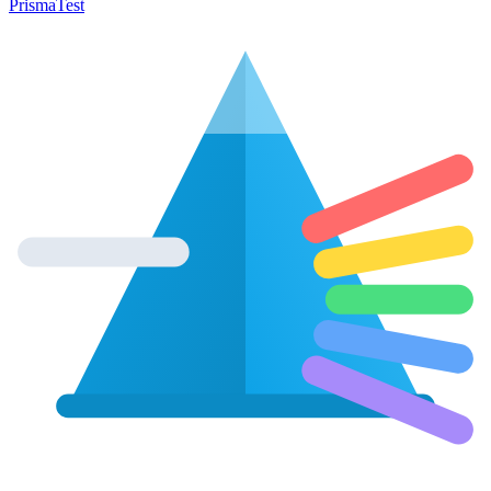
Prisma
Test