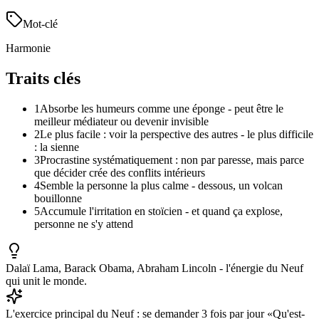
Mot-clé
Harmonie
Traits clés
1
Absorbe les humeurs comme une éponge - peut être le
meilleur médiateur ou devenir invisible
2
Le plus facile : voir la perspective des autres - le plus difficile
: la sienne
3
Procrastine systématiquement : non par paresse, mais parce
que décider crée des conflits intérieurs
4
Semble la personne la plus calme - dessous, un volcan
bouillonne
5
Accumule l'irritation en stoïcien - et quand ça explose,
personne ne s'y attend
Dalaï Lama, Barack Obama, Abraham Lincoln - l'énergie du Neuf
qui unit le monde.
L'exercice principal du Neuf : se demander 3 fois par jour «Qu'est-