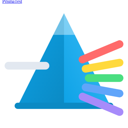
Prisma
Test