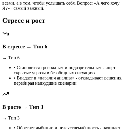
всеми, а в том, чтобы услышать себя. Вопрос: «А чего хочу
Я?» - самый важный.
Стресс и рост
В стрессе → Тип 6
→
Тип
6
•
Становится тревожным и подозрительным - ищет
скрытые угрозы в безобидных ситуациях
•
Впадает в «паралич анализа» - откладывает решения,
перебирая наихудшие сценарии
В росте → Тип 3
→
Тип
3
•
Обретает амбиции и целеустремлённость - начинает