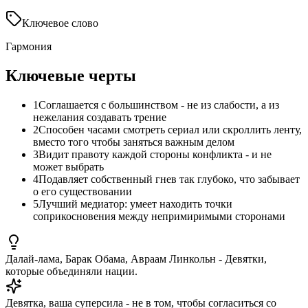
Ключевое слово
Гармония
Ключевые черты
1
Соглашается с большинством - не из слабости, а из
нежелания создавать трение
2
Способен часами смотреть сериал или скроллить ленту,
вместо того чтобы заняться важным делом
3
Видит правоту каждой стороны конфликта - и не
может выбрать
4
Подавляет собственный гнев так глубоко, что забывает
о его существовании
5
Лучший медиатор: умеет находить точки
соприкосновения между непримиримыми сторонами
Далай-лама, Барак Обама, Авраам Линкольн - Девятки,
которые объединяли нации.
Девятка, ваша суперсила - не в том, чтобы согласиться со