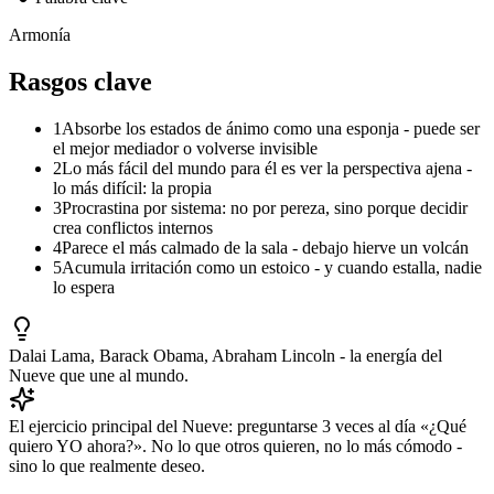
Armonía
Rasgos clave
1
Absorbe los estados de ánimo como una esponja - puede ser
el mejor mediador o volverse invisible
2
Lo más fácil del mundo para él es ver la perspectiva ajena -
lo más difícil: la propia
3
Procrastina por sistema: no por pereza, sino porque decidir
crea conflictos internos
4
Parece el más calmado de la sala - debajo hierve un volcán
5
Acumula irritación como un estoico - y cuando estalla, nadie
lo espera
Dalai Lama, Barack Obama, Abraham Lincoln - la energía del
Nueve que une al mundo.
El ejercicio principal del Nueve: preguntarse 3 veces al día «¿Qué
quiero YO ahora?». No lo que otros quieren, no lo más cómodo -
sino lo que realmente deseo.