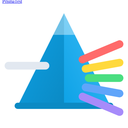
Prisma
Test