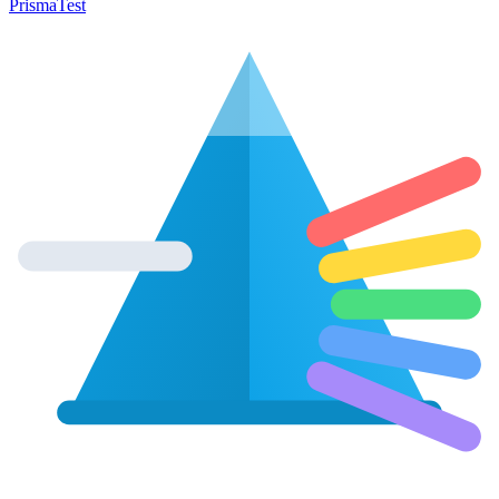
Prisma
Test