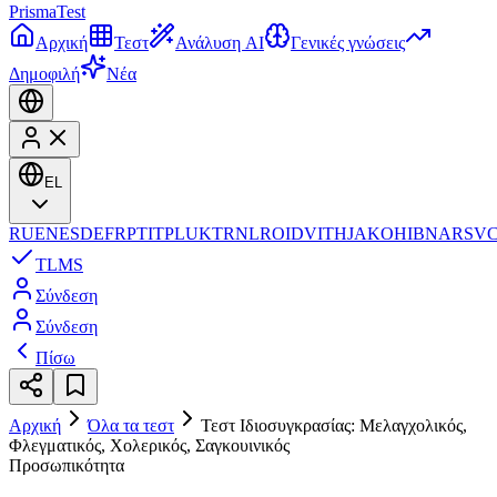
Prisma
Test
Αρχική
Τεστ
Ανάλυση AI
Γενικές γνώσεις
Δημοφιλή
Νέα
EL
RU
EN
ES
DE
FR
PT
IT
PL
UK
TR
NL
RO
ID
VI
TH
JA
KO
HI
BN
AR
SV
TL
MS
Σύνδεση
Σύνδεση
Πίσω
Αρχική
Όλα τα τεστ
Τεστ Ιδιοσυγκρασίας: Μελαγχολικός,
Φλεγματικός, Χολερικός, Σαγκουινικός
Προσωπικότητα