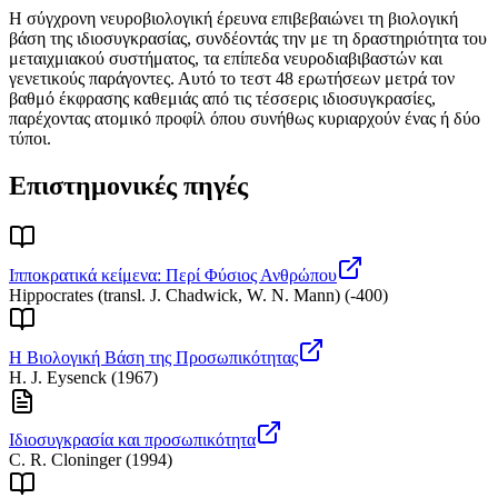
Η σύγχρονη νευροβιολογική έρευνα επιβεβαιώνει τη βιολογική
βάση της ιδιοσυγκρασίας, συνδέοντάς την με τη δραστηριότητα του
μεταιχμιακού συστήματος, τα επίπεδα νευροδιαβιβαστών και
γενετικούς παράγοντες. Αυτό το τεστ 48 ερωτήσεων μετρά τον
βαθμό έκφρασης καθεμιάς από τις τέσσερις ιδιοσυγκρασίες,
παρέχοντας ατομικό προφίλ όπου συνήθως κυριαρχούν ένας ή δύο
τύποι.
Επιστημονικές πηγές
Ιπποκρατικά κείμενα: Περί Φύσιος Ανθρώπου
Hippocrates (transl. J. Chadwick, W. N. Mann)
(
-400
)
Η Βιολογική Βάση της Προσωπικότητας
H. J. Eysenck
(
1967
)
Ιδιοσυγκρασία και προσωπικότητα
C. R. Cloninger
(
1994
)