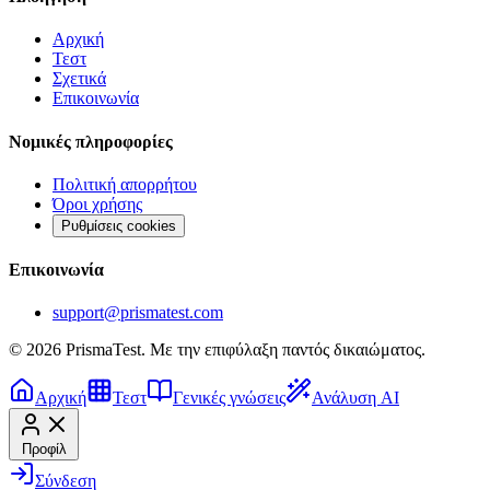
Αρχική
Τεστ
Σχετικά
Επικοινωνία
Νομικές πληροφορίες
Πολιτική απορρήτου
Όροι χρήσης
Ρυθμίσεις cookies
Επικοινωνία
support@prismatest.com
© 2026 PrismaTest. Με την επιφύλαξη παντός δικαιώματος.
Αρχική
Τεστ
Γενικές γνώσεις
Ανάλυση AI
Προφίλ
Σύνδεση