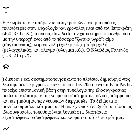
Η θεωρία των τεσσάρων ιδιοσυγκρασιών είναι μία από τις
παλαιότερες στην ψυχολογία και χρονολογείται από τον Ιπποκράτη
(460–370 π.Χ.), ο οποίος συνέδεσε τον χαρακτήρα του ανθρώπου
με την υπεροχή ενός από τα τέσσερα "ζωτικά υγρά": αίμα
(σαγκουινικός), κίτρινη χολή (χολερικός), μαύρη χολή
(μελαγχολικός) και φλέγμα (φλεγματικός). Ο Κλαύδιος Γαληνός
(129–216 μ.Χ.
) διεύρυνε και συστηματοποίησε αυτό το πλαίσιο, δημιουργώντας
λεπτομερείς περιγραφές κάθε τύπου. Τον 20ό αιώνα, ο Ivan Pavlov
παρείχε επιστημονική βάση στην τυπολογία της ιδιοσυγκρασίας
μέσω των ιδιοτήτων του νευρικού συστήματος: ισχύος, ισορροπίας
και κινητικότητας των νευρικών διεργασιών. Το διδιάστατο
μοντέλο προσωπικότητας του Hans Eysenck έδειξε ότι οι τέσσερις
ιδιοσυγκρασίες τοποθετούνται λογικά στις διαστάσεις
εξωστρέφειας–εσωστρέφειας και νευρωτισμού–σταθερότητας.