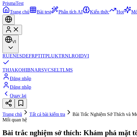
Prisma
Test
Trang chủ
Bài test
Phân tích AI
Kiến thức
Hot
Mớ
VI
RU
EN
ES
DE
FR
PT
IT
PL
UK
TR
NL
RO
ID
VI
TH
JA
KO
HI
BN
AR
SV
CS
EL
TL
MS
Đăng nhập
Đăng nhập
Quay lại
Trang chủ
Tất cả bài kiểm tra
Bài Trắc Nghiệm Sở Thích và M
Mối quan hệ
Bài trắc nghiệm sở thích: Khám phá mặt t