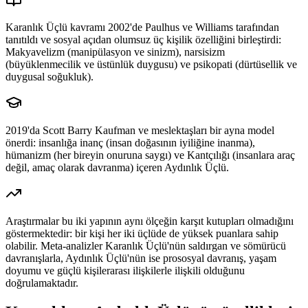
Karanlık Üçlü kavramı 2002'de Paulhus ve Williams tarafından
tanıtıldı ve sosyal açıdan olumsuz üç kişilik özelliğini birleştirdi:
Makyavelizm (manipülasyon ve sinizm), narsisizm
(büyüklenmecilik ve üstünlük duygusu) ve psikopati (dürtüsellik ve
duygusal soğukluk).
2019'da Scott Barry Kaufman ve meslektaşları bir ayna model
önerdi: insanlığa inanç (insan doğasının iyiliğine inanma),
hümanizm (her bireyin onuruna saygı) ve Kantçılığı (insanlara araç
değil, amaç olarak davranma) içeren Aydınlık Üçlü.
Araştırmalar bu iki yapının aynı ölçeğin karşıt kutupları olmadığını
göstermektedir: bir kişi her iki üçlüde de yüksek puanlara sahip
olabilir. Meta-analizler Karanlık Üçlü'nün saldırgan ve sömürücü
davranışlarla, Aydınlık Üçlü'nün ise prososyal davranış, yaşam
doyumu ve güçlü kişilerarası ilişkilerle ilişkili olduğunu
doğrulamaktadır.