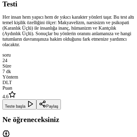
Testi
Her insan hem yapıcı hem de yıkıcı karakter yönleri taşır. Bu test altı
temel kişilik özelliğini ölçer: Makyavelizm, narsisizm ve psikopati
(Karanlık Üçlü) ile insanlığa inanç, hümanizm ve Kantçılık
(Aydınlık Üçlü). Sonuçlar bu yönlerin oranını anlamanıza ve hangi
tutumların davranışınıza hakim olduğunu fark etmenize yardımcı
olacaktır.
soru
24
Süre
7
dk
Yöntem
DLT
Puan
4.6
Teste başla
Paylaş
Ne öğreneceksiniz