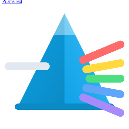
Prisma
Test