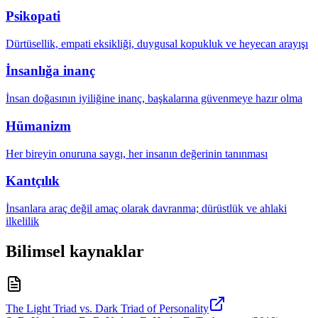
Psikopati
Dürtüsellik, empati eksikliği, duygusal kopukluk ve heyecan arayışı
İnsanlığa inanç
İnsan doğasının iyiliğine inanç, başkalarına güvenmeye hazır olma
Hümanizm
Her bireyin onuruna saygı, her insanın değerinin tanınması
Kantçılık
İnsanlara araç değil amaç olarak davranma; dürüstlük ve ahlaki
ilkelilik
Bilimsel kaynaklar
The Light Triad vs. Dark Triad of Personality