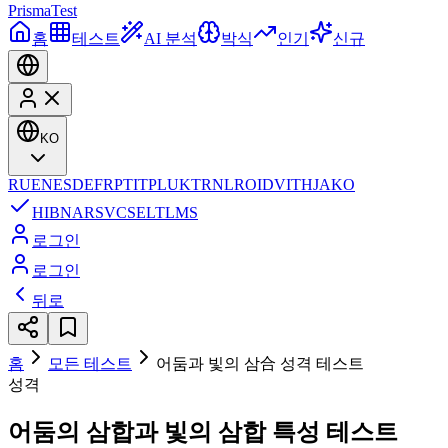
Prisma
Test
홈
테스트
AI 분석
박식
인기
신규
KO
RU
EN
ES
DE
FR
PT
IT
PL
UK
TR
NL
RO
ID
VI
TH
JA
KO
HI
BN
AR
SV
CS
EL
TL
MS
로그인
로그인
뒤로
홈
모든 테스트
어둠과 빛의 삼合 성격 테스트
성격
어둠의 삼합과 빛의 삼합 특성 테스트