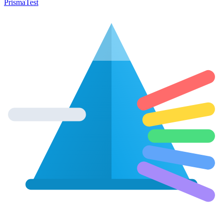
Prisma
Test