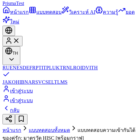
Prisma
Test
หน้าแรก
แบบทดสอบ
วิเคราะห์ AI
ความรู้
ยอด
ใหม่
TH
RU
EN
ES
DE
FR
PT
IT
PL
UK
TR
NL
RO
ID
VI
TH
JA
KO
HI
BN
AR
SV
CS
EL
TL
MS
เข้าสู่ระบบ
เข้าสู่ระบบ
กลับ
หน้าแรก
แบบทดสอบทั้งหมด
แบบทดสอบความเข้ากันได้
ของคู่รัก: มาตรวัด HISC [พร้อมกราฟ]