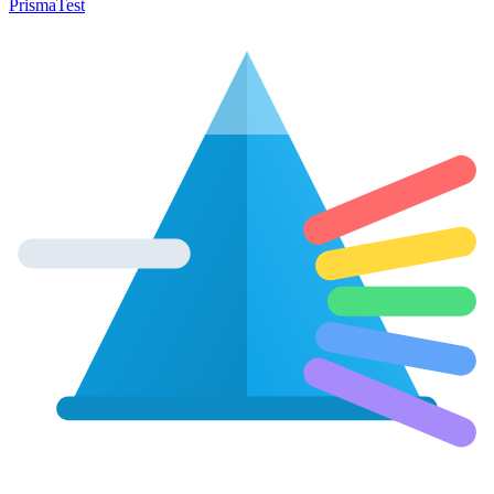
Prisma
Test