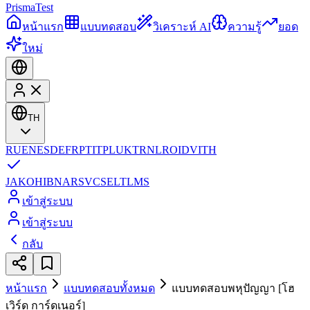
Prisma
Test
หน้าแรก
แบบทดสอบ
วิเคราะห์ AI
ความรู้
ยอด
ใหม่
TH
RU
EN
ES
DE
FR
PT
IT
PL
UK
TR
NL
RO
ID
VI
TH
JA
KO
HI
BN
AR
SV
CS
EL
TL
MS
เข้าสู่ระบบ
เข้าสู่ระบบ
กลับ
หน้าแรก
แบบทดสอบทั้งหมด
แบบทดสอบพหุปัญญา [โฮ
เวิร์ด การ์ดเนอร์]