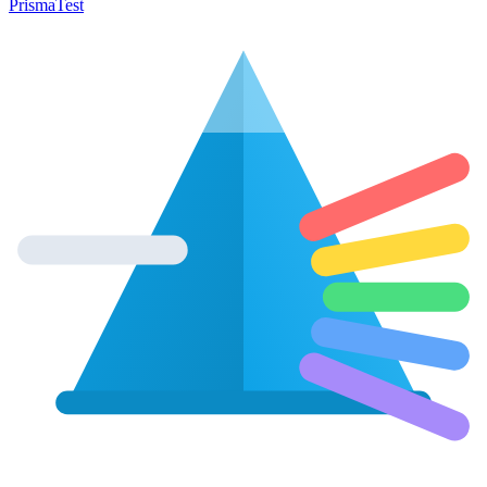
Prisma
Test