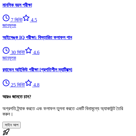
মানসিক বয়স পরীক্ষা
7
মিনিট
4.5
জ্ঞানমূলক
আইসেঙ্ক IQ পরীক্ষা: বিস্তারিত ফলাফল পান
30
মিনিট
4.6
জ্ঞানমূলক
র‍্যাভেন আইকিউ পরীক্ষা [প্রগতিশীল ম্যাট্রিক্স]
25
মিনিট
4.8
আরও জানতে চান?
অগ্রগতি ট্র্যাক করতে এবং ফলাফল তুলনা করতে একটি বিনামূল্যে অ্যাকাউন্ট তৈরি
করুন।
সাইন আপ