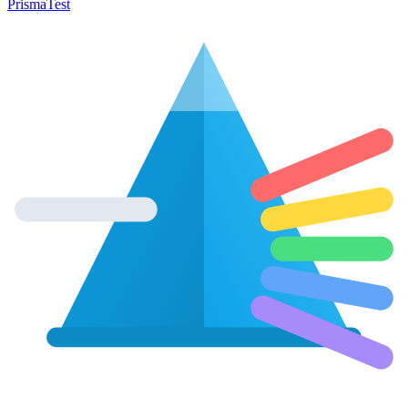
Prisma
Test