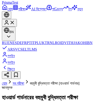
Prisma
Test
হোম
পরীক্ষা
AI বিশ্লেষণ
পাণ্ডিত্য
টপ
নতুন
BN
RU
EN
ES
DE
FR
PT
IT
PL
UK
TR
NL
RO
ID
VI
TH
JA
KO
HI
BN
AR
SV
CS
EL
TL
MS
লগইন
লগইন
পিছনে
হোম
সব পরীক্ষা
বহুমুখী বুদ্ধিমত্তা পরীক্ষা [হাওয়ার্ড গার্ডনার]
জ্ঞানমূলক
হাওয়ার্ড গার্ডনারের বহুমুখী বুদ্ধিমত্তা পরীক্ষা