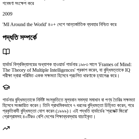
গবেষণা সংক্ষেপ করে
2009
'MI Around the World' ৪০+ দেশে আন্তর্জাতিক ব্যবহার নিশ্চিত করে
পদ্ধতি সম্পর্কে
হার্ভার্ড বিশ্ববিদ্যালয়ের অধ্যাপক হাওয়ার্ড গার্ডনার ১৯৮৩ সালে 'Frames of Mind:
The Theory of Multiple Intelligences' প্রকাশ করেন, যা বুদ্ধিমত্তাকে IQ
পরীক্ষা দ্বারা পরিমিত একক সক্ষমতা হিসেবে প্রচলিত ধারণাকে চ্যালেঞ্জ করে।
গার্ডনার বুদ্ধিমত্তাকে নির্দিষ্ট সংস্কৃতিতে মূল্যবান সমস্যা সমাধান বা পণ্য তৈরির সক্ষমতা
হিসেবে সংজ্ঞায়িত করেন। তিনি প্রাথমিকভাবে ৭ ধরনের বুদ্ধিমত্তা চিহ্নিত করেন, পরে
প্রকৃতিবাদী বুদ্ধিমত্তা যোগ করেন (১৯৯৯)। এই পদ্ধতি হার্ভার্ডের 'প্রজেক্ট জিরো'
প্রোগ্রামসহ ৪০টিরও বেশি দেশের শিক্ষাব্যবস্থায় যাচাইকৃত।