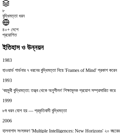
৮
বুদ্ধিমত্তা ধরন
৪০+ দেশে
প্রয়োগিত
ইতিহাস ও উন্নয়ন
1983
হাওয়ার্ড গার্ডনার ৭ ধরনের বুদ্ধিমত্তা নিয়ে 'Frames of Mind' প্রকাশ করেন
1993
'বহুমুখী বুদ্ধিমত্তা: তত্ত্ব থেকে অনুশীলন' শিক্ষামূলক প্রয়োগ সম্প্রসারিত করে
1999
৮ম ধরন যোগ হয় — প্রকৃতিবাদী বুদ্ধিমত্তা
2006
হালনাগাদ সংস্করণ 'Multiple Intelligences: New Horizons' ২০ বছরের