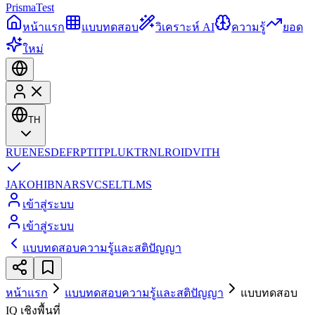
Prisma
Test
หน้าแรก
แบบทดสอบ
วิเคราะห์ AI
ความรู้
ยอด
ใหม่
TH
RU
EN
ES
DE
FR
PT
IT
PL
UK
TR
NL
RO
ID
VI
TH
JA
KO
HI
BN
AR
SV
CS
EL
TL
MS
เข้าสู่ระบบ
เข้าสู่ระบบ
แบบทดสอบความรู้และสติปัญญา
หน้าแรก
แบบทดสอบความรู้และสติปัญญา
แบบทดสอบ
IQ เชิงพื้นที่