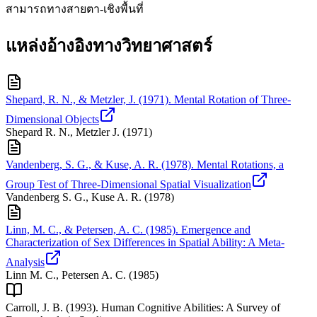
สามารถทางสายตา-เชิงพื้นที่
แหล่งอ้างอิงทางวิทยาศาสตร์
Shepard, R. N., & Metzler, J. (1971). Mental Rotation of Three-
Dimensional Objects
Shepard R. N., Metzler J.
(
1971
)
Vandenberg, S. G., & Kuse, A. R. (1978). Mental Rotations, a
Group Test of Three-Dimensional Spatial Visualization
Vandenberg S. G., Kuse A. R.
(
1978
)
Linn, M. C., & Petersen, A. C. (1985). Emergence and
Characterization of Sex Differences in Spatial Ability: A Meta-
Analysis
Linn M. C., Petersen A. C.
(
1985
)
Carroll, J. B. (1993). Human Cognitive Abilities: A Survey of