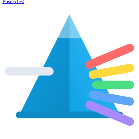
Prisma
Test