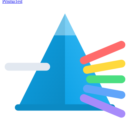
Prisma
Test