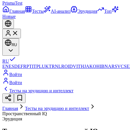
Prisma
Test
Главная
Тесты
AI-анализ
Эрудиция
Топ
Новые
RU
RU
EN
ES
DE
FR
PT
IT
PL
UK
TR
NL
RO
ID
VI
TH
JA
KO
HI
BN
AR
SV
CS
E
Войти
Войти
Тесты на эрудицию и интеллект
Главная
Тесты на эрудицию и интеллект
Пространственный IQ
Эрудиция