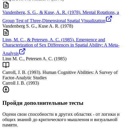
Vandenberg, S. G., & Kuse, A. R. (1978). Mental Rotations, a
Group Test of Three-Dimensional Spatial Visualization
Vandenberg S. G., Kuse A. R.
(
1978
)
Linn, M. C., & Petersen, A. C. (1985). Emergence and
Characterization of Sex Differences in Spatial Ability: A Meta-
Analysis
Linn M. C., Petersen A. C.
(
1985
)
Carroll, J. B. (1993). Human Cognitive Abilities: A Survey of
Factor-Analytic Studies
Carroll J. B.
(
1993
)
Пройди дополнительные тесты
Оцени свои способности в других областях - от логики и
общих знаний до критического мышления и визуальной
памяти.