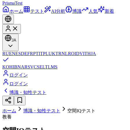
Prisma
Test
ホーム
テスト
AI分析
博識
人気
新着
JA
RU
EN
ES
DE
FR
PT
IT
PL
UK
TR
NL
RO
ID
VI
TH
JA
KO
HI
BN
AR
SV
CS
EL
TL
MS
ログイン
ログイン
博識・知性テスト
ホーム
博識・知性テスト
空間IQテスト
教養